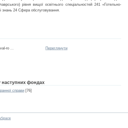
лаврського) рівня вищої освітнього спеціальностей 241 «Готельно-
зі знань 24 Сфера обслуговування.
al-ro ...
Переглянути
 у наступних фондах
ранної справи
[76]
aSpace