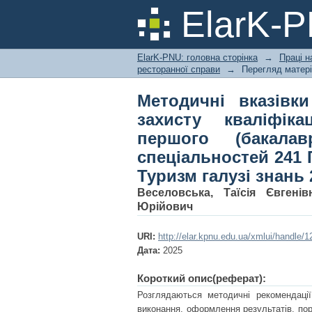
Методичні вказівки
ElarK-
роботи для здобув
спеціальностей 241 
ElarK-PNU: головна сторінка
→
Праці н
Сфера обслуговува
ресторанної справи
→
Перегляд матері
Методичні вказівк
захисту кваліфік
першого (бакала
спеціальностей 241 
Туризм галузі знань
Веселовська, Таїсія Євгенів
Юрійович
URI:
http://elar.kpnu.edu.ua/xmlui/handle
Дата:
2025
Короткий опис(реферат):
Розглядаються методичні рекомендації
виконання, оформлення результатів, пор