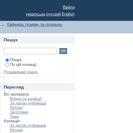
сту кваліфікаційної
Ввійти
рівня вищої освіти
українська
русский
English
ризм галузі знань 24
→
Кафедра туризму та готельно-
Пошук
Пошук
По цій колекції
Розширений пошук
Перегляд
Всі матеріали
Фонди та колекції
За датою публикації
Автори
Заголовки
Теми
Колекція
За датою публикації
Автори