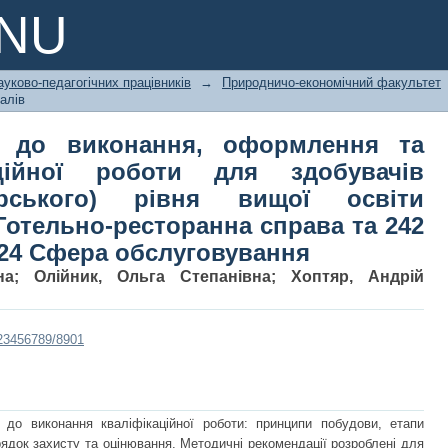
 до виконання, оформлення та захи
PNU
ачів першого (бакалаврського) 
Готельно-ресторанна справа та 242 Ту
ауково-педагогічних працівників
→
Природничо-економічний факультет
ння
алів
и до виконання, оформлення та
аційної роботи для здобувачів
врського) рівня вищої освіти
Готельно-ресторанна справа та 242
 24 Сфера обслуговування
на
;
Олійник, Ольга Степанівна
;
Хоптяр, Андрій
/123456789/8901
 до виконання кваліфікаційної роботи: принципи побудови, етапи
ядок захисту та оцінювання. Методичні рекомендації розроблені для