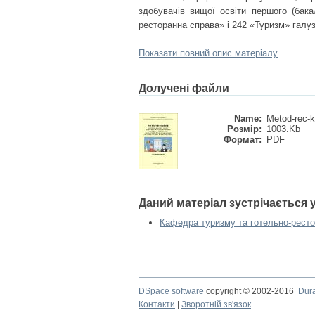
здобувачів вищої освіти першого (бака
ресторанна справа» і 242 «Туризм» галу
Показати повний опис матеріалу
Долучені файли
Name:
Metod-rec-kv
Розмір:
1003.Kb
Формат:
PDF
Даний матеріал зустрічається
Кафедра туризму та готельно-ресто
DSpace software
copyright © 2002-2016
Dur
Контакти
|
Зворотній зв'язок