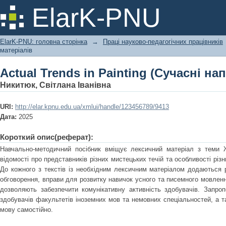
Actual Trends in Painting (Сучасні н
ElarK-PNU
ElarK-PNU: головна сторінка
→
Праці науково-педагогічних працівників
матеріалів
Actual Trends in Painting (Сучасні н
Никитюк, Світлана Іванівна
URI:
http://elar.kpnu.edu.ua/xmlui/handle/123456789/9413
Дата:
2025
Короткий опис(реферат):
Навчально-методичний посібник вміщує лексичний матеріал з теми 
відомості про представників різних мистецьких течій та особливості різ
До кожного з текстів із необхідним лексичним матеріалом додаються р
обговорення, вправи для розвитку навичок усного та писемного мовленн
дозволяють забезпечити комунікативну активність здобувачів. Запро
здобувачів факультетів іноземних мов та немовних спеціальностей, а та
мову самостійно.