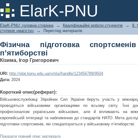
Фізична підготовка спортсменів у в
ElarK-PNU
ElarK-PNU: головна сторінка
→
Кваліфікаційні роботи студентів
→
8.
ступеня «магістр»
→
Перегляд матеріалів
Фізична підготовка спортсмені
п’ятиборстві
Кізима, Ігор Григорович
URI:
http://elar.kpnu.edu.ua/xmlui/handle/123456789/9504
Дата:
2024
Короткий опис(реферат):
Військовослужбовці Збройних Сил України беруть участь у міжнарод
проводяться військовими організаціями по всьому світу. Їхні д
професіоналізм українських військових, але й впливають на між
європейській інтеграції та наближенню до стандартів НАТО. Мета дослід
підготовки спортсменів, які спеціалізуються у військовому п’ятиборстві.
Показати повний опис матеріалу