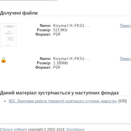
Долучені файли
Name:
Kizyma-I.H.-FKS1- ...
Перег
Розмір:
513.8Kb
Формат:
PDF
Name:
Kizyma-I.H.-FKS1- ...
Перег
Розмір:
1.185Mb
Формат:
PDF
Даний матеріал зустрічається у наступних фондах
802. Дипломні роботи (проекти) освітнього ступеня «магістр»
[635]
DSpace software
copyright © 2002-2016
DuraSpace