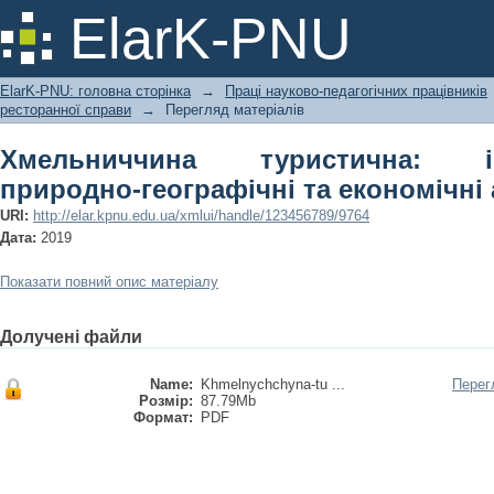
Хмельниччина туристична: історик
ElarK-PNU
економічні аспекти розвитку
ElarK-PNU: головна сторінка
→
Праці науково-педагогічних працівників
ресторанної справи
→
Перегляд матеріалів
Хмельниччина туристична: істо
природно-географічні та економічні
URI:
http://elar.kpnu.edu.ua/xmlui/handle/123456789/9764
Дата:
2019
Показати повний опис матеріалу
Долучені файли
Name:
Khmelnychchyna-tu ...
Перег
Розмір:
87.79Mb
Формат:
PDF