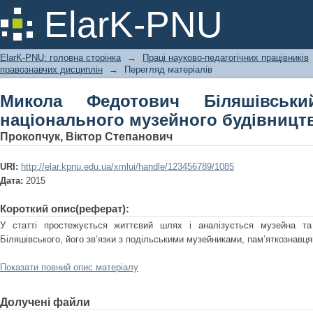
Микола Федотович Біляшівський: 
ElarK-PNU
будівництва
ElarK-PNU: головна сторінка
→
Праці науково-педагогічних працівників
правознавчих дисциплін
→
Перегляд матеріалів
Микола Федотович Біляшівськи
національного музейного будівницт
Прокопчук, Віктор Степанович
URI:
http://elar.kpnu.edu.ua/xmlui/handle/123456789/1085
Дата:
2015
Короткий опис(реферат):
У статті простежується життєвий шлях і аналізується музейна та 
Біляшівського, його зв’язки з подільськими музейниками, пам’яткознавця
Показати повний опис матеріалу
Долучені файли