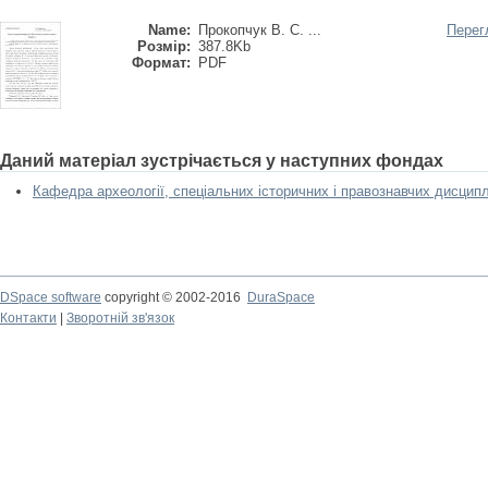
Name:
Прокопчук В. С. ...
Перег
Розмір:
387.8Kb
Формат:
PDF
Даний матеріал зустрічається у наступних фондах
Кафедра археології, спеціальних історичних і правознавчих дисципл
DSpace software
copyright © 2002-2016
DuraSpace
Контакти
|
Зворотній зв'язок