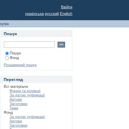
Ввійти
українська
русский
English
ецтва
Пошук
Пошук
Фонд
Розширений пошук
Перегляд
Всі матеріали
Фонди та колекції
За датою публикації
Автори
Заголовки
Теми
Фонд
За датою публикації
Автори
Заголовки