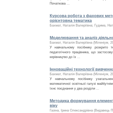
Початкова ...
Курсова робота з фахових метод
орієнтовна тематика
Бахмат, Наталія Валеріївна
;
Гудима, Нат
Моделювання та аналіз діяльно
Бахмат, Наталія Валеріївна
(
Міленіум
,
2
У навчальному посібнику розкрито т
педагогічного працівника, що застосову
керівництво до їх ...
Інноваційні технології вивчен
Бахмат, Наталія Валеріївна
(
Міленіум
,
2
У навчальному посібнику узагальне
математичної освітньої галузі майбутні
їхнє поєднання у два розділи ...
Методика формування елемент
віку
Газіна, Ірина Олександрівна
(
Видавець П