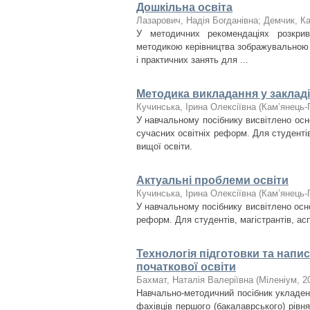
Дошкільна освіта
Лазарович, Надія Богданівна
;
Демчик, Ка
У методичних рекомендаціях розкрив
методикою керівництва зображувальною д
і практичних занять для ...
Методика викладання у закладі
Кучинська, Ірина Олексіївна
(
Кам’янець-П
У навчальному посібнику висвітлено осно
сучасних освітніх реформ. Для студентів,
вищої освіти.
Актуальні проблеми освіти
Кучинська, Ірина Олексіївна
(
Кам’янець-П
У навчальному посібнику висвітлено осно
реформ. Для студентів, магістрантів, асп
Технологія підготовки та напи
початкової освіти
Бахмат, Наталія Валеріївна
(
Міленіум
,
2
Навчально-методичний посібник укладено 
фахівців першого (бакалаврського) рівня