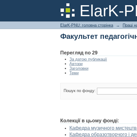
Факультет педагогічн
ElarK-
ElarK-PNU: головна сторінка
→
Праці н
Факультет педагогічн
Перегляд по 29
За датою публикації
Автори
Заголовки
Теми
Пошук по фонду:
Колекції в цьому фонді:
Кафедра музичного мистецтв
Кафедра образотворчого і де