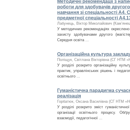
Методичні рекомендації з напис
роботи для здобувачів другого
навчання зі спеціальності А4.
предметної спеціальності А4.1
Лабунець, Віктор Миколайович
(
Кам’янец
У методичних рекомендаціях окреслено з
захисту здобувачами другого (магісте
Середня освіта ...
Організаційна культура закладу
Поліщук, Світлана Вікторівна
(
СГ НТМ «Н
У розділі розкрито організаційну куль
практик, управлінських рішень і педаг
освітнього ...
Гуманістична парадигма сучасн
реалізація
Горбатюк, Оксана Василівна
(
СГ НТМ «Н
У розділі розкрито зміст гуманістично
організації освітнього процесу. Обґр
взаємодії, педагогічної ...