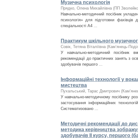
Музична психологія
Прядко, Олена Михайлівна
(
ПП Зволейко
Навчально-методичний посібник укладен
психологія» для підготовки фахівців д
спеціальності А4 ...
Практикум шкільного музичног
Совік, Тетяна Віталіївна
(
Кам’янець-Поділ
У навчально-методичний посібник в
рекомендації до практичних занять з ос
здобувачів першого ...
Інформаційні технології у вока
мистецтва
Пухальський, Тарас Дмитрович
(
Кам’янец
У навчально-методичному посібнику роз
застосування інформаційних технологій
Систематизовано ...
Методичні рекомендації до ди
методика керівництва зображу
здобувачів IІ курсу, першого (