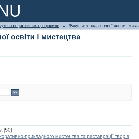
ої освіти і мистецтва
PNU
ауково-педагогічних працівників
→
Факультет педагогічної освіти і мист
ої освіти і мистецтва
а
[50]
коративно-прикладного мистецтва та реставрації творів