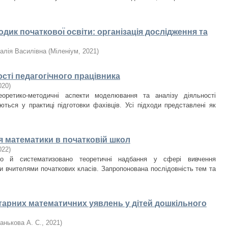
ик початковоı̈ освіти: організація дослідження та
алія Василівна
(
Міленіум
,
2021
)
сті педагогічного працівника
020
)
еоретико-методичні аспекти моделювання та аналізу діяльності
ються у практиці підготовки фахівців. Усі підходи представлені як
ня математики в початковій школ
022
)
но й систематизовано теоретичні надбання у сфері вивчення
ми вчителями початкових класів. Запропонована послідовність тем та
арних математичних уявлень у дітей дошкільного
анькова А. С.
,
2021
)