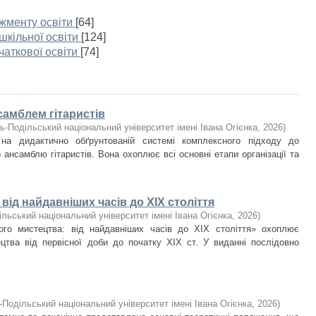
жменту освіти
[64]
шкільної освіти
[124]
чаткової освіти
[74]
самблем гітаристів
ь-Подільський національний університет імені Івана Огієнка
,
2026
)
 на дидактично обґрунтованій системі комплексного підходу до
ансамблю гітаристів. Вона охоплює всі основні етапи організації та
 від найдавніших часів до ХІХ століття
льський національний університет імені Івана Огієнка
,
2026
)
ного мистецтва: від найдавніших часів до ХІХ століття» охоплює
ецтва від первісної доби до початку ХІХ ст. У виданні послідовно
-Подільський національний університет імені Івана Огієнка
,
2026
)