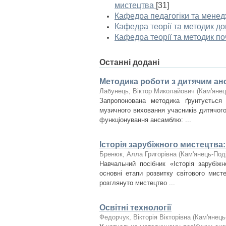
мистецтва
[31]
Кафедра педагогіки та менед
Кафедра теорії та методик до
Кафедра теорії та методик по
Останні додані
Методика роботи з дитячим ан
Лабунець, Віктор Миколайович
(
Кам'янец
Запропонована методика ґрунтується
музичного виховання учасників дитячого 
функціонування ансамблю: ...
Історія зарубіжного мистецтва:
Бренюк, Алла Григорівна
(
Кам'янець-Поді
Навчальний посібник «Історія зарубіж
основні етапи розвитку світового мист
розглянуто мистецтво ...
Освітні технології
Федорчук, Вікторія Вікторівна
(
Кам'янець