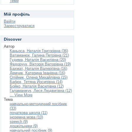
Теми
Мій профіль
Ввійти
Зареєструватися
Discover
Автор
Каньоса, Наталія Григорівна (36)
Ватаманюк, Галина Петрівна (21)
Гудима, Наталія Василівна (20)
Федорчук, Вікторія Вікторівна (19)
Бахмат, Наталія Валеріївна (16)
Демчик, Катерина Іванівна (16)
Олійник, Олена Михайлівна (15)
Бабюк, Тетяна Йосипівна (14)
Бойко, Наталія Василівна (12)
Галаманжук, Леся Людвигівна (12)
... View More
Тема
навчально-методичний посібник
(33)
початкова школа (11)
іноземна мова (10)
speech (9)
дошкільники (9)
навчальний посібник (9)