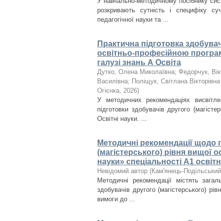
У навчально-методичному посібнику сис
розкривають сутність і специфіку су
педагогічної науки та ...
Практична підготовка здобувачі
освітньо-професійною програмо
галузі знань А Освіта
Дутко, Олена Миколаївна
;
Федорчук, Вік
Василівна
;
Поліщук, Світлана Вікторівна
Огієнка
,
2026
)
У методичних рекомендаціях висвітлен
підготовки здобувачів другого (магісте
Освітні науки. ...
Методичні рекомендації щодо п
(магістерського) рівня вищої 
науки» спеціальності А1 освітн
Невідомий автор
(
Кам'янець-Подільський 
Методичні рекомендації містять загаль
здобувачів другого (магістерського) рів
вимоги до ...