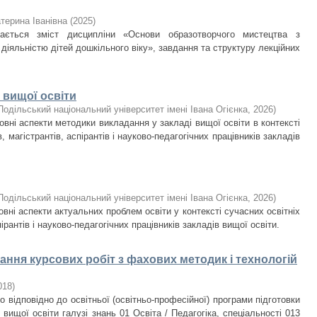
терина Іванівна
(
2025
)
ається зміст дисципліни «Основи образотворчого мистецтва з
іяльністю дітей дошкільного віку», завдання та структуру лекційних
 вищої освіти
одільський національний університет імені Івана Огієнка
,
2026
)
вні аспекти методики викладання у закладі вищої освіти в контексті
 магістрантів, аспірантів і науково-педагогічних працівників закладів
одільський національний університет імені Івана Огієнка
,
2026
)
вні аспекти актуальних проблем освіти у контексті сучасних освітніх
ірантів і науково-педагогічних працівників закладів вищої освіти.
сання курсових робіт з фахових методик і технологій
018
)
відповідно до освітньої (освітньо-професійної) програми підготовки
 вищої освіти галузі знань 01 Освіта / Педагогіка, спеціальності 013