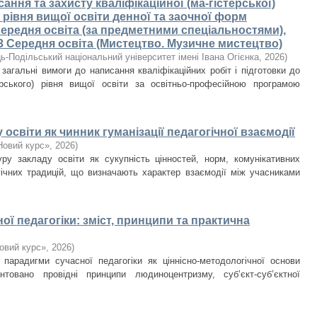
ання та захисту кваліфікаційної (ма-гістерської)
 рівня вищої освіти денної та заочної форм
 Середня освіта (за предметними спеціальностями),
3 Середня освіта (Мистецтво. Музичне мистецтво)
ь-Подільський національний університет імені Івана Огієнка
,
2026
)
агальні вимоги до написання кваліфікаційних робіт і підготовки до
рського) рівня вищої освіти за освітньо-професійною програмою
 освіти як чинник гуманізації педагогічної взаємодії
овий курс»
,
2026
)
туру закладу освіти як сукупність цінностей, норм, комунікативних
огічних традицій, що визначають характер взаємодії між учасниками
ої педагогіки: зміст, принципи та практична
овий курс»
,
2026
)
ї парадигми сучасної педагогіки як ціннісно-методологічної основи
унтовано провідні принципи людиноцентризму, суб’єкт-суб’єктної