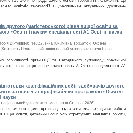
темно та лаконічно представлено основні теоретичні положення, що
часних освітніх технологій з урахуванням актуальних досягнень
в другого (магістерського) рівня вищої освіти за
ю «Освітні науки» спеціальності А1 Освітні науки
торія Вікторівна
;
Лебідь, Інна Юхимівна
;
Горбатюк, Оксана
(
Кам'янець-Подільський національний університет імені Івана
о особливості організації та методичного супроводу практичної
рського) рівня вищої освіти галузі знань А Освіта спеціальності А1
ідготовки кваліфікаційних робіт здобувачів другого
освіти за освітньо-професій­ною програмою «Освітні
і науки
національний університет імені Івана Огієнка
,
2026
)
ні положення щодо організації підготовки кваліфікаційної роботи
ня вищої освіти, детальний опис усіх структурних елементів роботи,