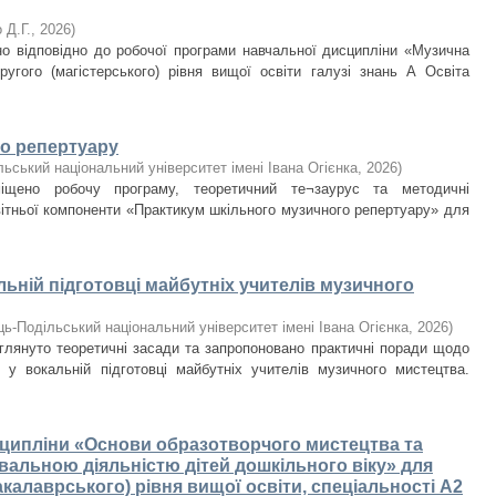
 Д.Г.
,
2026
)
о відповідно до робочої програми навчальної дисципліни «Музична
ругого (магістерського) рівня вищої освіти галузі знань А Освіта
о репертуару
ьський національний університет імені Івана Огієнка
,
2026
)
міщено робочу програму, теоретичний те¬заурус та методичні
вітньої компоненти «Практикум шкільного музичного репертуару» для
льній підготовці майбутніх учителів музичного
ь-Подільський національний університет імені Івана Огієнка
,
2026
)
глянуто теоретичні засади та запропоновано практичні поради щодо
 у вокальній підготовці майбутніх учителів музичного мистецтва.
сципліни «Основи образотворчого мистецтва та
вальною діяльністю дітей дошкільного віку» для
бакалаврського) рівня вищої освіти, спеціальності А2