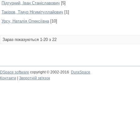
Підгурний, Іван Станіславович
[5]
Такіров, Тімур Нігимітуллайович
[1]
Урсу, Наталія Олексіївна
[10]
Зараз показуються 1-20 з 22
DSpace software
copyright © 2002-2016
DuraSpace
Контакти
|
Зворотній зв'язок