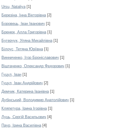
Ursu, Nataliya
[1]
Березіна, Інна Вікторівна
[2]
Боровець, Іван Іванович
[1]
Бренюк, Алла Григорівна
[1]
Бугерчук, Уляна Михайлівна
[1]
Білоус, Тетяна Юріївна
[1]
Винниченко, Ігор Броніславович
[1]
Віштаченко, Олександр Федорович
[1]
Гуцул, Іван
[1]
Гуцул, Іван Андрійович
[2]
Демчик, Катерина Іванівна
[1]
Дубінський, Володимир Анатолійович
[1]
Кляпетура, Ірина Ігорівна
[1]
Луць, Сергій Васильович
[4]
Паур, Ірина Василівна
[4]