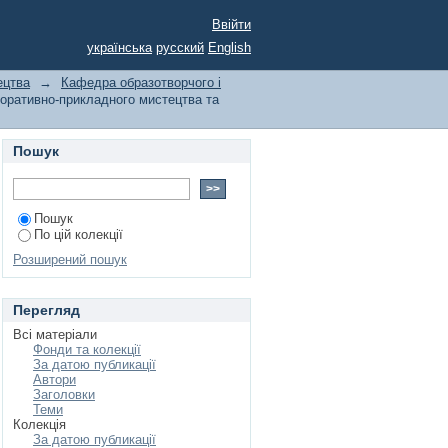
адного мистецтва та
Ввійти
українська
русский
English
ецтва
→
Кафедра образотворчого і
оративно-прикладного мистецтва та
Пошук
Пошук
По цій колекції
Розширений пошук
Перегляд
Всі матеріали
Фонди та колекції
За датою публикації
Автори
Заголовки
Теми
Колекція
За датою публикації