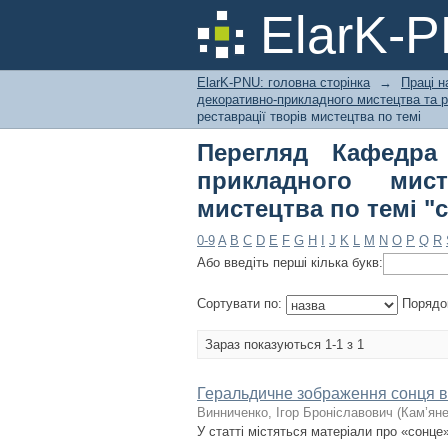
Перегляд Кафедра о
ElarK-
реставрації творів м
ElarK-PNU: головна сторінка
→
Праці н
декоративно-прикладного мистецтва та р
реставрації творів мистецтва по темі
Перегляд Кафедра 
прикладного мис
мистецтва по темі "c
0-9
A
B
C
D
E
F
G
H
I
J
K
L
M
N
O
P
Q
R
Або введіть перші кілька букв:
Сортувати по:
Порядо
Зараз показуються 1-1 з 1
Геральдичне зображення сонця в 
Винниченко, Ігор Броніславович
(
Кам’яне
У статті містяться матеріали про «сонце