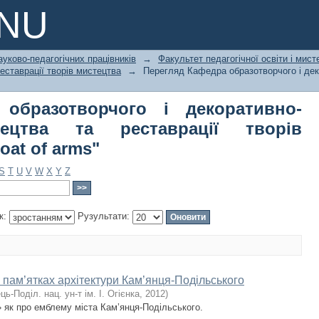
бразотворчого і декоративно-прикл
PNU
истецтва по темі "coat of arms"
ауково-педагогічних працівників
→
Факультет педагогічної освіти і мист
еставрації творів мистецтва
→
Перегляд Кафедра образотворчого і дек
образотворчого і декоративно-
тецтва та реставрації творів
oat of arms"
S
T
U
V
W
X
Y
Z
к:
Рузультати:
пам’ятках архітектури Кам’янця-Подільського
ць-Поділ. нац. ун-т ім. І. Огієнка
,
2012
)
» як про емблему міста Кам’янця-Подільського.