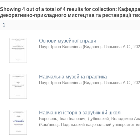
Showing 4 out of a total of 4 results for collection: Кафед
декоративно-прикладного мистецтва та реставрації тв
1
Основи музейної справи
Паур, Ірина Василівна
(
Видавець Панькова А.С.
,
202
Навчальна музейна практика
Паур, Ірина Василівна
(
Видавець Панькова А.С.
,
202
Навчання історії в зарубіжній школі
Боровець, Іван Іванович
;
Дубінський, Володимир Ан
(
Кам’янець-Подільський національний університет іме