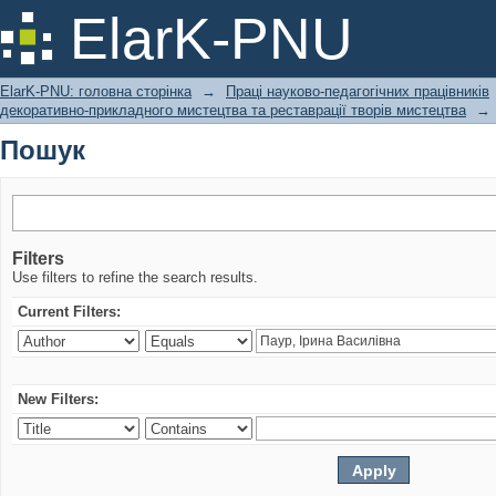
Пошук
ElarK-PNU
ElarK-PNU: головна сторінка
→
Праці науково-педагогічних працівників
декоративно-прикладного мистецтва та реставрації творів мистецтва
→
Пошук
Filters
Use filters to refine the search results.
Current Filters:
New Filters: