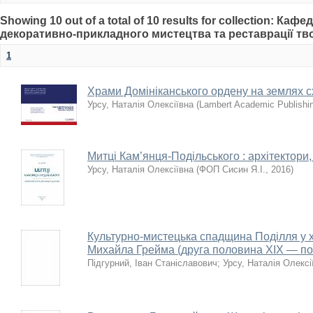
Showing 10 out of a total of 10 results for collection: Ка
декоративно-прикладного мистецтва та реставрації тв
1
Храми Домініканського ордену на землях с
Урсу, Наталія Олексіївна
(
Lambert Academic Publishi
Митці Кам’янця-Подільського : архітектори
Урсу, Наталія Олексіївна
(
ФОП Сисин Я.І.
,
2016
)
Культурно-мистецька спадщина Поділля у 
Михайла Грейма (друга половина XIX — поч
Підгурний, Іван Станіславович
;
Урсу, Наталія Олексі