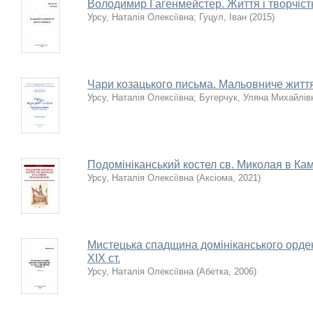
Володимир Гагенмейстер. Життя і творчіст
Урсу, Наталія Олексіївна
;
Гуцул, Іван
(
2015
)
Чари козацького письма. Мальовниче житт
Урсу, Наталія Олексіївна
;
Бугерчук, Уляна Михайлів
Подомініканський костел св. Миколая в Ка
Урсу, Наталія Олексіївна
(
Аксіома
,
2021
)
Мистецька спадщина домініканського ордену
XIX ст.
Урсу, Наталія Олексіївна
(
Абетка
,
2006
)