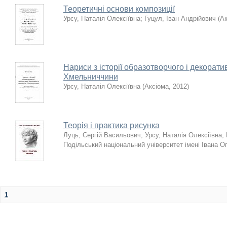
Теоретичні основи композиції
Урсу, Наталія Олексіївна
;
Гуцул, Іван Андрійович
(
Ак
Нариси з історії образотворчого і декорат
Хмельниччини
Урсу, Наталія Олексіївна
(
Аксіома
,
2012
)
Теорія і практика рисунка
Луць, Сергій Васильович
;
Урсу, Наталія Олексіївна
;
Подільський національний університет імені Івана Ог
1