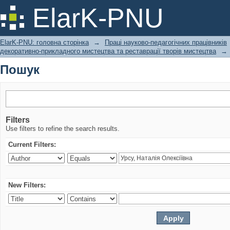
Пошук
ElarK-PNU
ElarK-PNU: головна сторінка
→
Праці науково-педагогічних працівників
декоративно-прикладного мистецтва та реставрації творів мистецтва
→
Пошук
Filters
Use filters to refine the search results.
Current Filters:
New Filters: