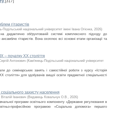
ту
[317]
блем гітаристів
ь-Подільський національний університет імені Івана Огієнка
,
2026
)
 на дидактично обґрунтованій системі комплексного підходу до
ансамблю гітаристів. Вона охоплює всі основні етапи організації та
IX – початку ХХ століття
Сергій Антонович
(
Кам'янець-Подільський національний університет
али до семінарських занять і самостійної роботи з курсу «Історія
ХХ століття» для здобувачів вищої освіти предметної спеціальності
 соціального захисту населення
 Віталій Іванович
(
Видавець Ковальчук О.В.
,
2026
)
навчальної програми освітнього компоненту «Державне регулювання в
світньо-професійною програмою «Соціальна допомога» першого