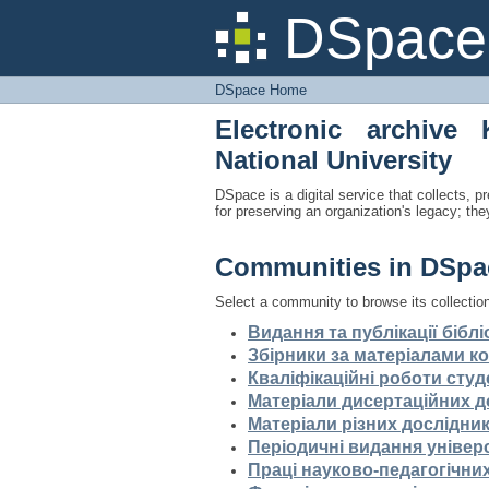
DSpace Home
DSpace 
DSpace Home
Electronic archive 
National University
DSpace is a digital service that collects, pr
for preserving an organization's legacy; the
Communities in DSpa
Select a community to browse its collectio
Видання та публікації біблі
Збірники за матеріалами ко
Кваліфікаційні роботи студ
Матеріали дисертаційних 
Матеріали різних дослідник
Періодичні видання універ
Праці науково-педагогічних