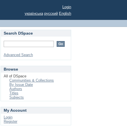
Login
українська
русский
English
Search DSpace
Advanced Search
Browse
All of DSpace
Communities & Collections
By Issue Date
Authors
Titles
Subjects
My Account
Login
Register