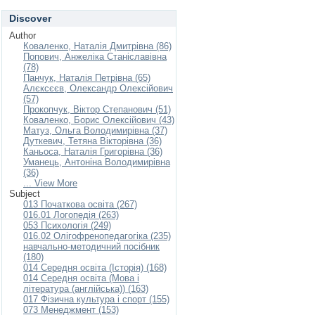
Discover
Author
Коваленко, Наталія Дмитрівна (86)
Попович, Анжеліка Станіславівна
(78)
Панчук, Наталія Петрівна (65)
Алєксєєв, Олександр Олексійович
(57)
Прокопчук, Віктор Степанович (51)
Коваленко, Борис Олексійович (43)
Матуз, Ольга Володимирівна (37)
Дуткевич, Тетяна Вікторівна (36)
Каньоса, Наталія Григорівна (36)
Уманець, Антоніна Володимирівна
(36)
... View More
Subject
013 Початкова освіта (267)
016.01 Логопедія (263)
053 Психологія (249)
016.02 Олігофренопедагогіка (235)
навчально-методичний посібник
(180)
014 Середня освіта (Історія) (168)
014 Середня освіта (Мова і
література (англійська)) (163)
017 Фізична культура і спорт (155)
073 Менеджмент (153)