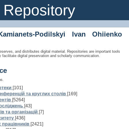
Repository
Kamianets-Podilskyi Ivan Ohiienko
eserves, and distributes digital material. Repositories are important tools
y facilitate digital preservation and scholarly communication.
ce
ns.
отеки
[101]
нференцій та круглих столів
[169]
ентів
[5264]
досліджень
[43]
ів та організацій
[7]
ситету
[436]
 працівників
[2421]