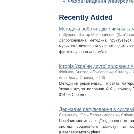
Фахові видання університе
Recently Added
Методика роботи з дитячим ансам
Лабунець, Віктор Миколайович
(
Кам'янец
Запропонована методика ґрунтується
музичного виховання учасників дитячого 
функціонування ансамблю: ...
Історія України другої половини X
Філінюк, Анатолій Григорович
;
Сидорук, 
імені Івана Огієнка
,
2026
)
Методичні рекомендації містять матері
України другої половини ХІХ – початку 
014.03 Середня ...
Державне регулювання в системі
Сербалюк, Юрій Володимирович
;
Співак,
Посібник містить лекції відповідно до 
системі соціального захисту» за о
(бакалаврського) рівня ...