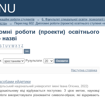
омні роботи (проекти) освітнього с
PNU
каційні роботи студентів
→
6. Факультет спеціальної освіти, психології 
істр»
→
Перегляд 602. Дипломні роботи (проекти) освітнього ступеня «м
омні роботи (проекти) освітнього
 назві
S
T
U
V
W
X
Y
Z
к:
Рузультати:
Наступна сторінка
засобами ейдетики
ільський національний університет імені Івана Огієнка
,
2022
)
дошкільному віці відбувається поступово. З цією метою, науковці
боти використовувати різноманітні символи-образи, які відкривають