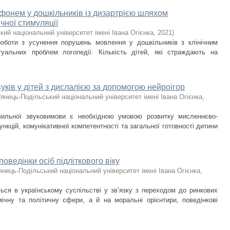
фонем у дошкільників із дизартрією шляхом
чної стимуляції
кий національний університет імені Івана Огієнка
,
2021
)
роботи з усунення порушень мовлення у дошкільників з клінічним
уальних проблем логопедії. Кількість дітей, які страждають на
уків у дітей з дислалією за допомогою нейроігор
'янець-Подільський національний університет імені Івана Огієнка
,
вильної звуковимови є необхідною умовою розвитку мисленнєво-
ункцій, комунікативної компетентності та загальної готовності дитини
поведінки осіб підліткового віку
янець-Подільський національний університет імені Івана Огієнка
,
ться в українському суспільстві у зв’язку з переходом до ринкових
ічну та політичну сфери, а й на моральні орієнтири, поведінкові