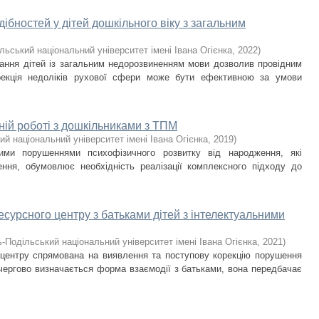
бностей у дітей дошкільного віку з загальним
льський національний університет імені Івана Огієнка
,
2022
)
чання дітей із загальним недорозвиненням мови дозволив провідним
рекція недоліків рухової сфери може бути ефективною за умови
йній роботі з дошкільниками з ТПМ
й національний університет імені Івана Огієнка
,
2019
)
ними порушеннями психофізичного розвитку від народження, які
ня, обумовлює необхідність реалізації комплексного підходу до
сурсного центру з батьками дітей з інтелектуальними
-Подільський національний університет імені Івана Огієнка
,
2021
)
 центру спрямована на виявлення та поступову корекцію порушення
чергово визначається форма взаємодії з батьками, вона передбачає