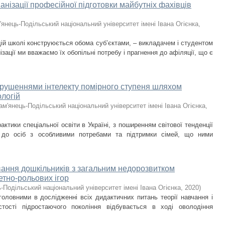
анізації професійної підготовки майбутніх фахівців
'янець-Подільський національний університет імені Івана Огієнка
,
щій школі конструюється обома суб’єктами, – викладачем і студентом
ації ми вважаємо їх обопільні потребу і прагнення до афіляції, що є
порушеннями інтелекту помірного ступеня шляхом
логій
ам'янець-Подільський національний університет імені Івана Огієнка
,
актики спеціальної освіти в Україні, з поширенням світової тенденції
а до осіб з особливими потребами та підтримки сімей, що ними
вання дошкільників з загальним недорозвитком
етно-рольових ігор
-Подільський національний університет імені Івана Огієнка
,
2020
)
головними в дослідженні всіх дидактичних питань теорії навчання і
стості підростаючого покоління відбувається в ході оволодіння