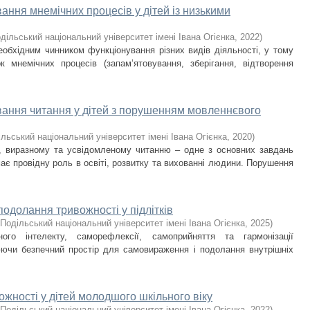
ання мнемічних процесів у дітей із низькими
дільський національний університет імені Івана Огієнка
,
2022
)
необхідним чинником функціонування різних видів діяльності, у тому
к мнемічних процесів (запам’ятовування, зберігання, відтворення
вання читання у дітей з порушенням мовленнєвого
льський національний університет імені Івана Огієнка
,
2020
)
у, виразному та усвідомленому читанню – одне з основних завдань
має провідну роль в освіті, розвитку та вихованні людини. Порушення
подолання тривожності у підлітків
Подільський національний університет імені Івана Огієнка
,
2025
)
ного інтелекту, саморефлексії, самоприйняття та гармонізації
юючи безпечний простір для самовираження і подолання внутрішніх
вожності у дітей молодшого шкільного віку
Подільський національний університет імені Івана Огієнка
,
2022
)