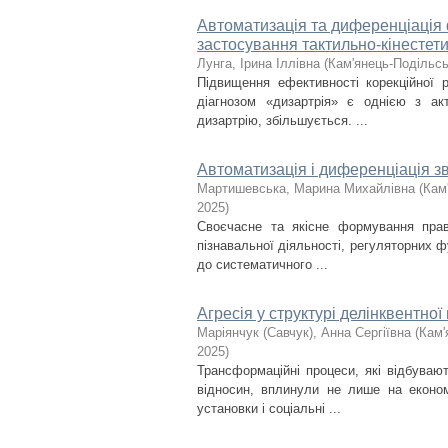
Автоматизація та диференціація 
застосування тактильно-кінестети
Лунга, Ірина Іллівна
(
Кам'янець-Подільсь
Підвищення ефективності корекційної 
діагнозом «дизартрія» є однією з акт
дизартрію, збільшується. ...
Автоматизація і диференціація зв
Мартишевська, Марина Михайлівна
(
Кам
2025
)
Своєчасне та якісне формування пра
пізнавальної діяльності, регуляторних ф
до систематичного ...
Агресія у структурі делінквентної 
Маріянчук (Савчук), Анна Сергіївна
(
Кам'
2025
)
Трансформаційні процеси, які відбуваю
відносин, вплинули не лише на економ
установки і соціальні ...