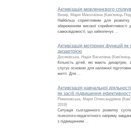
Активізація мовленнєвого спілку
Визир, Марія Миколаївна
(
Кам'янець-Поді
Найбільш сприятливим для розвитку 
збереженням високої сприйнятливості д
самосвідомості, що забезпечує ...
Активізація моторних функцій як 
дизартрією
Досяківська, Надія Василівна
(
Кам'янець
Кількість дітей, які мають дизартрію,
слугує основою для належної підготовки 
житті. Для ...
Активізація навчальної діяльнос
як засіб підвищення ефективност
Ремизовська, Марія Олександрівна
(
Кам'
2019
)
Ситуація сьогоденного розвитку сусп
психолого-педагогічного напряму завданн
з підвищенням ...