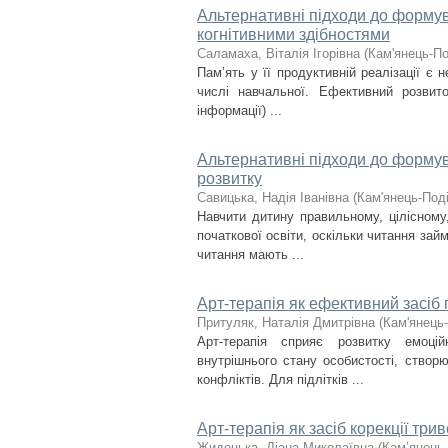
Альтернативні підходи до формув
когнітивними здібностями
Саламаха, Віталія Ігорівна
(
Кам'янець-По
Пам’ять у її продуктивній реалізації є 
числі навчальної. Ефективний розвито
інформації) ...
Альтернативні підходи до форму
розвитку
Савицька, Надія Іванівна
(
Кам'янець-Поді
Навчити дитину правильному, цілісном
початкової освіти, оскільки читання зай
читання мають ...
Арт-терапія як ефективний засіб 
Притуляк, Наталія Дмитрівна
(
Кам'янець-
Арт-терапія сприяє розвитку емоцій
внутрішнього стану особистості, створ
конфліктів. Для підлітків ...
Арт-терапія як засіб корекції три
Жидецька, Діана Миколаївна
(
Кам’янець-