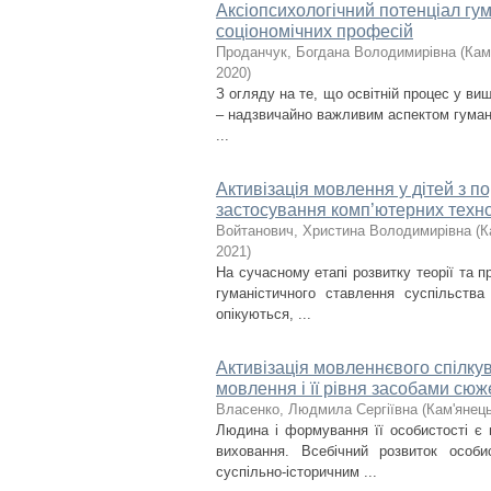
Аксіопсихологічний потенціал гум
соціономічних професій
Проданчук, Богдана Володимирівна
(
Кам
2020
)
З огляду на те, що освітній процес у ви
– надзвичайно важливим аспектом гуманіз
...
Активізація мовлення у дітей з 
застосування комп’ютерних техно
Войтанович, Христина Володимирівна
(
К
2021
)
На сучасному етапі розвитку теорії та пр
гуманістичного ставлення суспільств
опікуються, ...
Активізація мовленнєвого спілку
мовлення і її рівня засобами сюж
Власенко, Людмила Сергіївна
(
Кам'янець
Людина і формування її особистості є 
виховання. Всебічний розвиток особи
суспільно-історичним ...