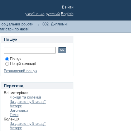
тупеня «магістр» по
Ввійти
українська
русский
English
і соціальної роботи
→
602. Дипломні
агістр» по назві
Пошук
Пошук
По цій колекції
Розширений пошук
Перегляд
Всі матеріали
Фонди та колекції
За датою публикації
Автори
Заголовки
Теми
Колекція
За датою публикації
Автори