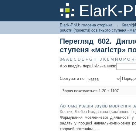
Перегляд 602. Дипл
ElarK-
назві
ElarK-PNU: головна сторінка
→
Кваліфі
роботи (проекти) освітнього ступеня «маг
Перегляд 602. Дипл
ступеня «магістр» по
0-9
A
B
C
D
E
F
G
H
I
J
K
L
M
N
O
P
Q
R
Або введіть перші кілька букв:
Сортувати по:
Порядо
Зараз показуються 1-20 з 1107
Автоматизація звуків мовлення 
Костик, Любов Богданівна
(
Кам’янець-Под
Формування мовленнєвої діяльності у 
радять у процесі навчально-виховної ро
творчий потенціал, ...