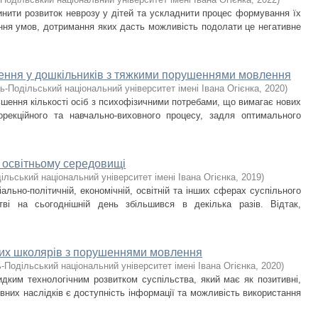
инити розвиток неврозу у дітей та ускладнити процес формування їх
ення умов, дотримання яких дасть можливість подолати це негативне
влення у дошкільників з тяжкими порушеннями мовлення
ь-Подільський національний університет імені Івана Огієнка
,
2020
)
ьшення кількості осіб з психофізичними потребами, що вимагає нових
корекційного та навчально-виховного процесу, задля оптимального
в освітньому середовищі
ільський національний університет імені Івана Огієнка
,
2019
)
іально-політичній, економічній, освітній та інших сферах суспільного
тві на сьогоднішній день збільшився в декілька разів. Відтак,
их школярів з порушеннями мовлення
-Подільський національний університет імені Івана Огієнка
,
2020
)
дким технологічним розвитком суспільства, який має як позитивні,
тивних наслідків є доступність інформації та можливість використання