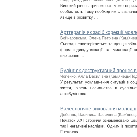
Високий рівень тривожності може сприч
особистості. Тому необхідним є визнач
явище в розвитку ...
Арттерапія як засіб корекції мо
Войнаровська, Олена Петрівна
(
Кам'янец
Сьогодні спостерігається тенденція збіл
форм індивідуалізації та гуманізації 
вирішення ...
Булінг як деструктивний процес 
Чопенко, Алла Василівна
(
Кам'янець-Под
У результаті ускладнення ситуації в соц
життя, рівень насильства в суспільс
антибулінгова ...
Валеологічне виховання молодш
Дебеляк, Василиса Василівна
(
Кам'янець
Початок ХХІ сторіччя ознаменовано шви
так і негативні наслідки. Одним із пози
її кожною ...