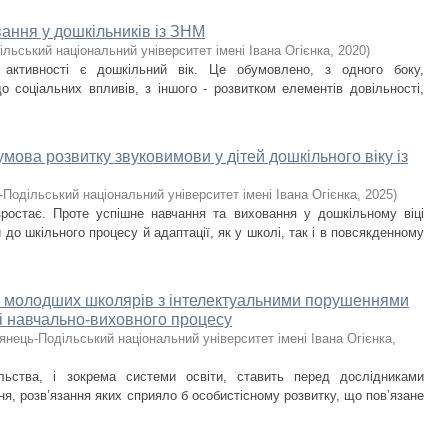
вання у дошкільників із ЗНМ
льський національний університет імені Івана Огієнка
,
2020
)
активності є дошкільний вік. Це обумовлено, з одного боку,
о соціальних впливів, з іншого - розвитком елементів довільності,
умова розвитку звуковимови у дітей дошкільного віку із
-Подільський національний університет імені Івана Огієнка
,
2025
)
 зростає. Проте успішне навчання та виховання у дошкільному віці
до шкільного процесу й адаптації, як у школі, так і в повсякденному
ті молодших школярів з інтелектуальними порушеннями
і навчально-виховного процесу
янець-Подільський національний університет імені Івана Огієнка
,
ільства, і зокрема системи освіти, ставить перед дослідниками
я, розв’язання яких сприяло б особистісному розвитку, що пов’язане