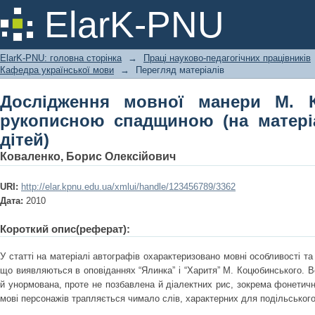
Дослідження мовної манери М. Ко
ElarK-PNU
(на матеріалі оповідань для дітей)
ElarK-PNU: головна сторінка
→
Праці науково-педагогічних працівників
Кафедра української мови
→
Перегляд матеріалів
Дослідження мовної манери М. 
рукописною спадщиною (на матері
дітей)
Коваленко, Борис Олексійович
URI:
http://elar.kpnu.edu.ua/xmlui/handle/123456789/3362
Дата:
2010
Короткий опис(реферат):
У статті на матеріалі автографів охарактеризовано мовні особливості та 
що виявляються в оповіданнях “Ялинка” і “Харитя” М. Коцюбинського. 
й унормована, проте не позбавлена й діалектних рис, зокрема фонетичних
мові персонажів трапляється чимало слів, характерних для подільського