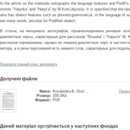
In the article on the materials autographs the language features and Podill’a 
stories “Yalynka” and “Haryt’a” by M.Kots’ubynsliy. It is specified that the la
also has dialect features such as phoneticgrammatical: in the language of au
are many words, peculiar for Podillian dialect.
В статье, на материале автографов, проанализировано речевые осо
диалектные черты, характерные для рассказов “Ялынка” і “Харытя” М. 
рассказов нормирована, однако не лишена диалектных черт, в частност
автора, и в речи персонажей есть немало слов, характерных для подоль
Показати повний опис матеріалу
Долучені файли
Name:
Kovalenko-B.-Dosl ...
Перег
Розмір:
205.0Kb
Формат:
PDF
Даний матеріал зустрічається у наступних фондах