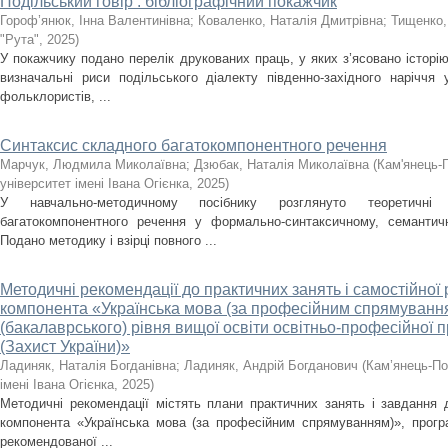
Подільський говір : бібліографічний покажчик
Гороф’янюк, Інна Валентинівна
;
Коваленко, Наталія Дмитрівна
;
Тищенко,
"Рута"
,
2025
)
У покажчику подано перелік друкованих праць, у яких з’ясовано історію
визначальні риси подільського діалекту південно-західного наріччя 
фольклористів, ...
Синтаксис складного багатокомпонентного речення
Марчук, Людмила Миколаївна
;
Дзюбак, Наталія Миколаївна
(
Кам'янець-
університет імені Івана Огієнка
,
2025
)
У навчально-методичному посібнику розглянуто теоретичні
багатокомпонентного речення у формально-синтаксичному, семантич
Подано методику і взірці повного ...
Методичні рекомендації до практичних занять і самостійної 
компонента «Українська мова (за професійним спрямуванн
(бакалаврського) рівня вищої освіти освітньо-професійної
(Захист України)»
Ладиняк, Наталія Богданівна
;
Ладиняк, Андрій Богданович
(
Кам’янець-По
імені Івана Огієнка
,
2025
)
Методичні рекомендації містять плани практичних занять і завдання д
компонента «Українська мова (за професійним спрямуванням)», прогр
рекомендованої ...