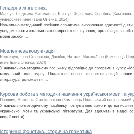
Гендерна лінгвістика
Марчук, Людмила Миколаївна
;
Шевчук, Зореслава Сергіївна
(
Кам’янець-
університет імені Івана Огієнка
,
2024
)
Навчально-методичний посібник сприятиме виробленню здатності діяти 
усвідомлювати загальні закономірності спілкування, організацію засобів 
мовні засоби ...
Мовленнєва комунікація
Беркещук, Інна Степанівна
;
Дзюбак, Наталія Миколаївна
(
Кам’янець-Поді
імені Івана Огієнка
,
2024
)
У навчально-методичному посібнику відповідно до програми з курсу «М
модульний план курсу. Подаються опорні конспекти лекцій, плани 
література, різноманітні ...
Курсова робота з методики навчання української мови та укр
Попович, Анжеліка Станіславівна
(
Кам’янець-Подільський національний ун
У навчально-методичному посібнику потлумачено вимоги до написання к
української мови та української літератури. Для здобувачів вищої ос
вищої освіти) ...
Історична фонетика. Історична граматика