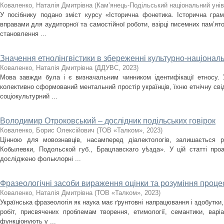
Коваленко, Наталія Дмитрівна
(
Кам’янець-Подільський національний уніве
У посібнику подано зміст курсу «Історична фонетика. Історична грам
вправами для аудиторної та самостійної роботи, взірці писемних пам’ят
становлення ...
Значення етнолінгвістики в збереженні культурно-національ
Коваленко, Наталія Дмитрівна
(
ДДУВС
,
2023
)
Мова завжди була і є визначальним чинником ідентифікації етносу.
колективно сформований ментальний простір українців, їхню етнічну свід
соціокультурний ...
Володимир Отроковський – дослідник подільських говірок
Коваленко, Борис Олексійович
(
ТОВ «Талком»
,
2023
)
Цінною для мовознавців, насамперед діалектологів, залишається р
Кобылевки, Подольской губ., Брацлавскаго уѣзда». У цій статті про
досліджено фольклорні ...
Фразеологічні засоби вираження оцінки та розуміння проце
Коваленко, Наталія Дмитрівна
(
ТОВ «Талком»
,
2023
)
Українська фразеологія як наука має ґрунтовні напрацювання і здобутки
робіт, присвячених проблемам творення, етимології, семантики, варі
функціонують у ...