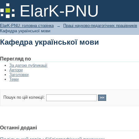
Кафедра української мови
ElarK-PNU
ElarK-PNU: головна сторінка
→
Праці науково-педагогічних працівників
Кафедра української мови
Кафедра української мови
Перегляд по
За датою публикації
Автори
Заголовки
Теми
Пошук по цій колекції:
Останні додані