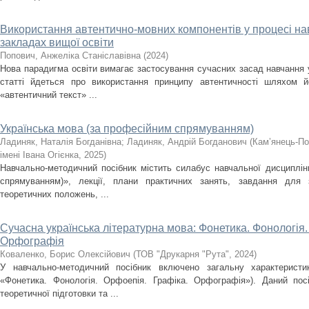
Використання автентично-мовних компонентів у процесі нав
закладах вищої освіти
Попович, Анжеліка Станіславівна
(
2024
)
Нова парадигма освіти вимагає застосування сучасних засад навчання у
статті йдеться про використання принципу автентичності шляхом й
«автентичний текст» ...
Українська мова (за професійним спрямуванням)
Ладиняк, Наталія Богданівна
;
Ладиняк, Андрій Богданович
(
Кам’янець-По
імені Івана Огієнка
,
2025
)
Навчально-методичний посібник містить силабус навчальної дисциплін
спрямуванням)», лекції, плани практичних занять, завдання для 
теоретичних положень, ...
Сучасна українська літературна мова: Фонетика. Фонологія.
Орфографія
Коваленко, Борис Олексійович
(
ТОВ "Друкарня "Рута"
,
2024
)
У навчально-методичний посібник включено загальну характеристик
«Фонетика. Фонологія. Орфоепія. Графіка. Орфографія»). Даний посі
теоретичної підготовки та ...