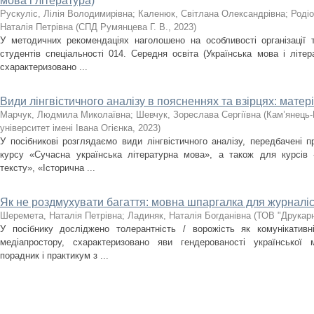
мова і література)
Рускуліс, Лілія Володимирівна
;
Каленюк, Світлана Олександрівна
;
Родіо
Наталія Петрівна
(
СПД Румянцева Г. В.
,
2023
)
У методичних рекомендаціях наголошено на особливості організації т
студентів спеціальності 014. Середня освіта (Українська мова і літер
схарактеризовано ...
Види лінгвістичного аналізу в поясненнях та взірцях: матер
Марчук, Людмила Миколаївна
;
Шевчук, Зореслава Сергіївна
(
Кам’янець-
університет імені Івана Огієнка
,
2023
)
У посібникові розглядаємо види лінгвістичного аналізу, передбачені 
курсу «Сучасна українська літературна мова», а також для курсів «
тексту», «Історична ...
Як не роздмухувати багаття: мовна шпаргалка для журналіс
Шеремета, Наталія Петрівна
;
Ладиняк, Наталія Богданівна
(
ТОВ "Друкарн
У посібнику досліджено толерантність / ворожість як комунікативні
медіапростору, схарактеризовано яви гендерованості української 
порадник і практикум з ...