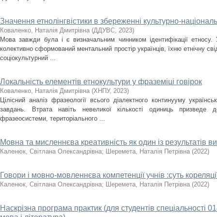
Значення етнолінгвістики в збереженні культурно-національ
Коваленко, Наталія Дмитрівна
(
ДДУВС
,
2023
)
Мова завжди була і є визначальним чинником ідентифікації етносу.
колективно сформований ментальний простір українців, їхню етнічну свід
соціокультурний ...
Локальність елементів етнокультури у фраземіці говірок
Коваленко, Наталія Дмитрівна
(
ХНПУ
,
2023
)
Цілісний аналіз фразеології всього діалектного континууму українс
завдань. Втрата навіть невеликої кількості одиниць призведе д
фразеосистеми, територіального ...
Мовна та мисленнєва креативність як один із результатів 
Каленюк, Світлана Олександрівна
;
Шеремета, Наталія Петрівна
(
2022
)
Говори і мовно-мовленнєва компетенції учнів :суть кореляці
Каленюк, Світлана Олександрівна
;
Шеремета, Наталія Петрівна
(
2022
)
Наскрізна програма практик (для студентів спеціальності 01