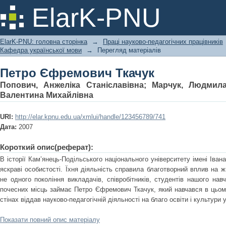
Петро Єфремович Ткачук
ElarK-PNU
ElarK-PNU: головна сторінка
→
Праці науково-педагогічних працівників
Кафедра української мови
→
Перегляд матеріалів
Петро Єфремович Ткачук
Попович, Анжеліка Станіславівна
;
Марчук, Людмила
Валентина Михайлівна
URI:
http://elar.kpnu.edu.ua/xmlui/handle/123456789/741
Дата:
2007
Короткий опис(реферат):
В історії Кам’янець-Подільського національного університету імені Іва
яскраві особистості. Їхня діяльність справила благотворний вплив на ж
не одного покоління викладачів, співробітників, студентів нашого на
почесних місць займає Петро Єфремович Ткачук, який навчався в цьому
стінах віддав науково-педагогічній діяльності на благо освіти і культури 
Показати повний опис матеріалу